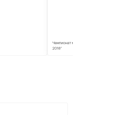
Чемпионат мира по дзюдо "Большо
2018"