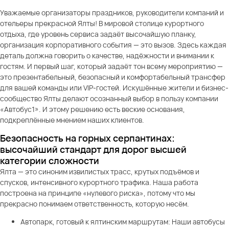
Уважаемые организаторы праздников, руководители компаний и
отельеры прекрасной Ялты! В мировой столице курортного
отдыха, где уровень сервиса задаёт высочайшую планку,
организация корпоративного события — это вызов. Здесь каждая
деталь должна говорить о качестве, надёжности и внимании к
гостям. И первый шаг, который задаёт тон всему мероприятию —
это презентабельный, безопасный и комфортабельный трансфер
для вашей команды или VIP-гостей. Искушённые жители и бизнес-
сообщество Ялты делают осознанный выбор в пользу компании
«Автобус1». И этому решению есть веские основания,
подкреплённые мнением наших клиентов.
Безопасность на горных серпантинах:
высочайший стандарт для дорог высшей
категории сложности
Ялта — это синоним извилистых трасс, крутых подъёмов и
спусков, интенсивного курортного трафика. Наша работа
построена на принципе «нулевого риска», потому что мы
прекрасно понимаем ответственность, которую несём.
Автопарк, готовый к ялтинским маршрутам: Наши автобусы