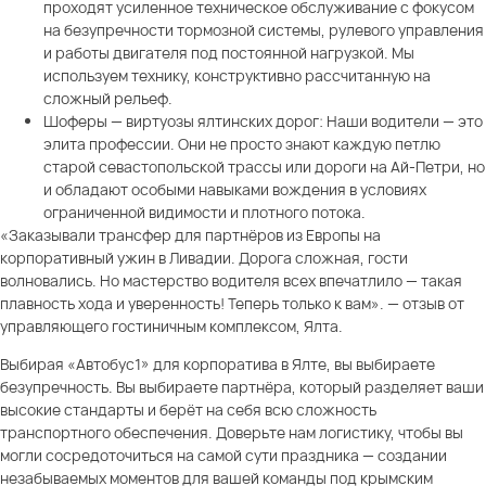
проходят усиленное техническое обслуживание с фокусом
на безупречности тормозной системы, рулевого управления
и работы двигателя под постоянной нагрузкой. Мы
используем технику, конструктивно рассчитанную на
сложный рельеф.
Шоферы — виртуозы ялтинских дорог: Наши водители — это
элита профессии. Они не просто знают каждую петлю
старой севастопольской трассы или дороги на Ай-Петри, но
и обладают особыми навыками вождения в условиях
ограниченной видимости и плотного потока.
«Заказывали трансфер для партнёров из Европы на
корпоративный ужин в Ливадии. Дорога сложная, гости
волновались. Но мастерство водителя всех впечатлило — такая
плавность хода и уверенность! Теперь только к вам». — отзыв от
управляющего гостиничным комплексом, Ялта.
Выбирая «Автобус1» для корпоратива в Ялте, вы выбираете
безупречность. Вы выбираете партнёра, который разделяет ваши
высокие стандарты и берёт на себя всю сложность
транспортного обеспечения. Доверьте нам логистику, чтобы вы
могли сосредоточиться на самой сути праздника — создании
незабываемых моментов для вашей команды под крымским