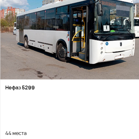
Нефаз 5299
44 места