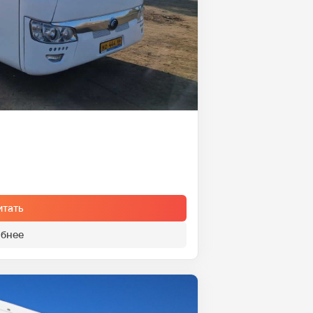
итать
бнее