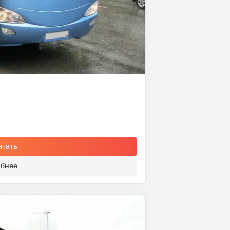
итать
бнее