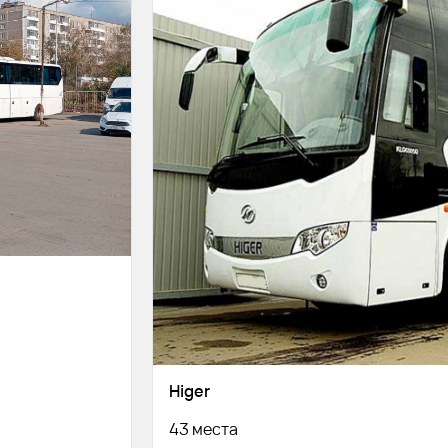
Higer
43 места