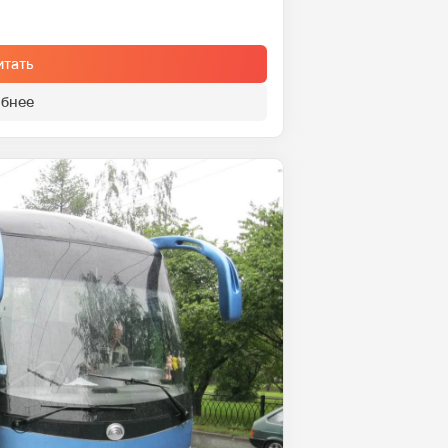
итать
бнее