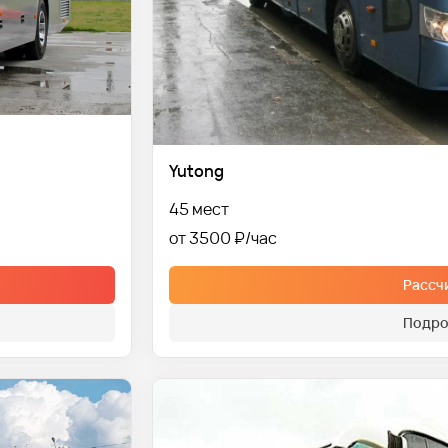
Yutong
45 мест
от 3500 ₽
Рассч
Подро