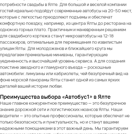
потребности свадьбы в Ялте. Для большой и веселой компании
гостей идеально подойдут современные автобусы на 20-50 мест,
которые с легкостью преодолеют подъемы и обеспечат
комфортную поездку, например, из центра Ялты до ресторана на
одном из горных плато. Практичным и маневренным решением
для свадебного кортежа станут микроавтобусы на 12-18
пассажиров, оптимальные для перемещения по извилистым
улицам Ялты. Для молодоженов и ближайшего круга мы
предлагаем премиальные минивэны, гарантирующие
уединенность и высочайший уровень сервиса. А для создания
поистине звездного и гламурного въезда — роскошные
автомобили: лимузины или кабриолеты, чей безупречный вид на
фоне морской панорамы Ялты станет одной из самых ярких
деталей вашей истории любви.
Преимущества выбора «Автобус1» в Ялте
Наше главное конкурентное преимущество — это безупречное
знание дорожной сети и логистических нюансов Ялты. Наши
водители — это опытные профессионалы, которые обеспечат не
только безопасность и пунктуальность, но и станут вашими
надежными помощниками в этот важный день. Мы гарантируем