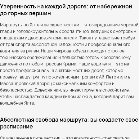
Уверенность на каждой дороге: от набережной
до горных вершин
Маршруты по Ялте и ее окрестностям — это чередование морской
глади и головокружительных серпантинов, ведущих к смотровым
площадкам и дворцовым комплексам. Такое путешествие требует
от транспорта абсолютной надежности и профессионального
водителя за рулем. Наши микроавтобусы проходят строгое
техническое обслуживание и полностью готовы к безопасному
движению по любым трассам Крыма. Наши водители — это не
просто профессионалы, а знатоки местных дорог, которые
провезут вашу группу по живописным тропам к Ай-Петри или в
Массандровский дворец с максимальным комфортом и
безопасностью. Доверяя нам, вы инвестируете в спокойствие,
чтобы наслаждаться каждым видом из окна, который дарит вам
волшебная Ялта.
Абсолютная свобода маршрута: вы создаете свое
расписание
Самое ценное в путешествии — это возможность следовать за