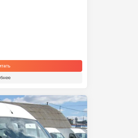
итать
бнее