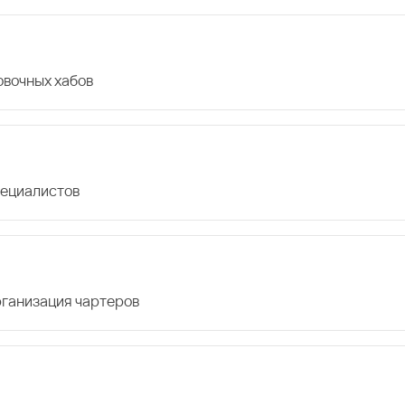
овочных хабов
пециалистов
организация чартеров